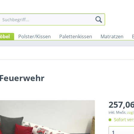
öbel
Polster/Kissen
Palettenkissen
Matratzen
s Feuerwehr
257,06
inkl. MwSt.
zzg
Sofort ver