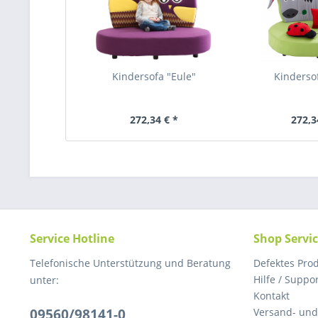
Kindersofa "Eule"
Kindersof
272,34 € *
272,3
Service Hotline
Shop Servi
Telefonische Unterstützung und Beratung
Defektes Pro
Hilfe / Suppo
unter:
Kontakt
09560/98141-0
Versand- un