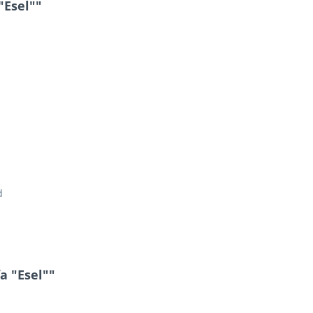
"Esel""
d
a "Esel""