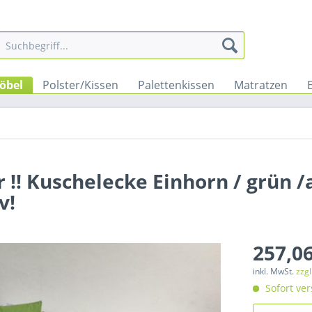
öbel
Polster/Kissen
Palettenkissen
Matratzen
!! Kuschelecke Einhorn / grün /
v!
257,06
inkl. MwSt.
zzg
Sofort ver