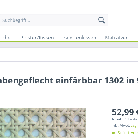
möbel
Polster/Kissen
Palettenkissen
Matratzen
abengeflecht einfärbbar 1302 in
52,99 
Inhalt:
1 Laufe
inkl. MwSt.
zzg
Sofort ver