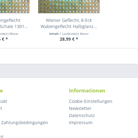
engeflecht
Wiener Geflecht, 8-Eck
Schale 1301...
Wabengeflecht Halbglanz...
ende(r) Meter
Inhalt
1 Laufende(r) Meter
 € *
28,99 € *
ce
Informationen
dukt
Cookie-Einstellungen
rt
Newsletter
Datenschutz
d Zahlungsbedingungen
Impressum
ht