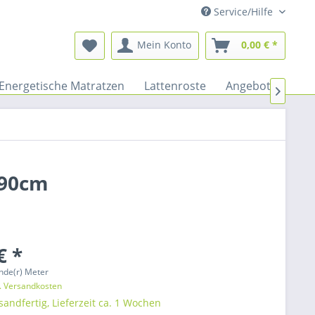
Service/Hilfe
Mein Konto
0,00 € *
Energetische Matratzen
Lattenroste
Angebote

 90cm
€ *
nde(r) Meter
l. Versandkosten
sandfertig, Lieferzeit ca. 1 Wochen