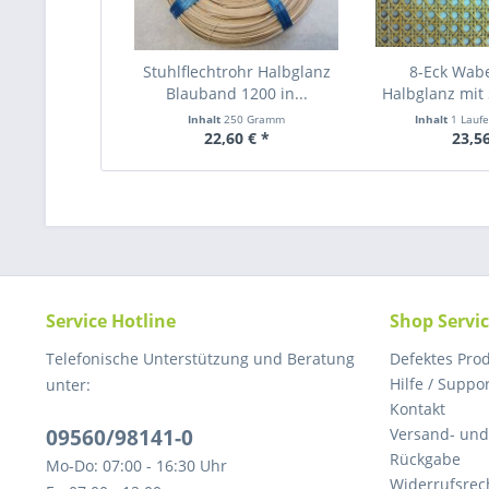
Stuhlflechtrohr Halbglanz
8-Eck Wab
Blauband 1200 in...
Halbglanz mit 
Inhalt
250 Gramm
Inhalt
1 Lauf
22,60 € *
23,56
Service Hotline
Shop Servi
Telefonische Unterstützung und Beratung
Defektes Pro
Hilfe / Suppo
unter:
Kontakt
09560/98141-0
Versand- un
Rückgabe
Mo-Do: 07:00 - 16:30 Uhr
Widerrufsrec